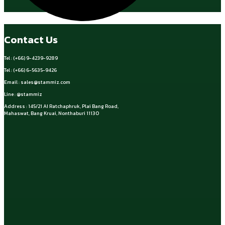
Contact Us
Tel : (+66) 9-4239-9289
Tel : (+66) 6-5635-9426
Email :
sales@stammiz.com
Line : @stammiz
Address : 145/21 AI Ratchaphruk, Plai Bang Road,
Mahaswat, Bang Kruai, Nonthaburi 11130