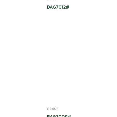
BAG7012#
กระเป๋า
BAG7009#