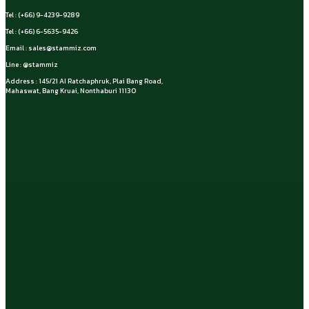
Tel : (+66) 9-4239-9289
Tel : (+66) 6-5635-9426
Email :
sales@stammiz.com
Line : @stammiz
Address : 145/21 AI Ratchaphruk, Plai Bang Road,
Mahaswat, Bang Kruai, Nonthaburi 11130