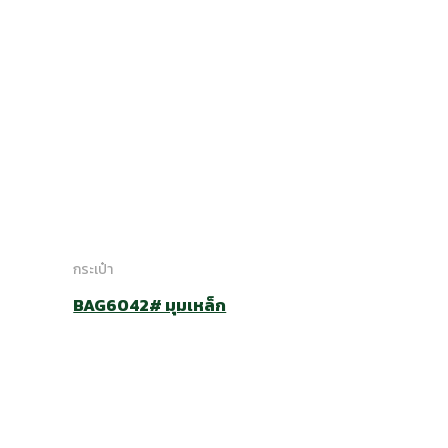
กระเป๋า
BAG6042# มุมเหล็ก