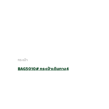
กระเป๋า
BAG5010# กระเป๋าเดินทาง4