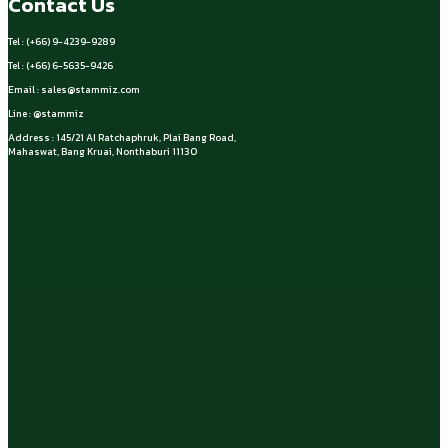
Contact Us
Tel : (+66) 9-4239-9289
Tel : (+66) 6-5635-9426
Email :
sales@stammiz.com
Line : @stammiz
Address : 145/21 AI Ratchaphruk, Plai Bang Road,
Mahaswat, Bang Kruai, Nonthaburi 11130