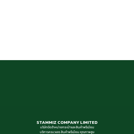
STAMMIZ COMPANY LIMITED
บริษัทจัดจำหน่ายกระเป๋าและสินค้าพรีเมียม
บริการครบวงจร สินค้าพรีเมียม คุณภาพสูง