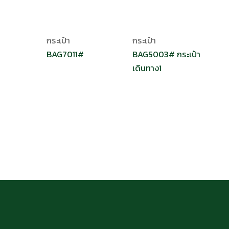
กระเป๋า
กระเป๋า
BAG7011#
BAG5003# กระเป๋า
เดินทาง1