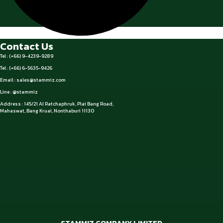
Contact Us
Tel : (+66) 9-4239-9289
Tel : (+66) 6-5635-9426
Email :
sales@stammiz.com
Line : @stammiz
Address : 145/21 AI Ratchaphruk, Plai Bang Road,
Mahaswat, Bang Kruai, Nonthaburi 11130
STAMMIZ COMPANY LIMITED