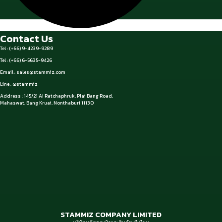
Contact Us
Tel : (+66) 9-4239-9289
Tel : (+66) 6-5635-9426
Email :
sales@stammiz.com
Line : @stammiz
Address : 145/21 AI Ratchaphruk, Plai Bang Road,
Mahaswat, Bang Kruai, Nonthaburi 11130
STAMMIZ COMPANY LIMITED