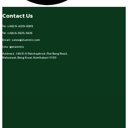
Contact Us
Tel : (+66) 9-4239-9289
Tel : (+66) 6-5635-9426
Email :
sales@stammiz.com
Line : @stammiz
Address : 145/21 AI Ratchaphruk, Plai Bang Road,
Mahaswat, Bang Kruai, Nonthaburi 11130