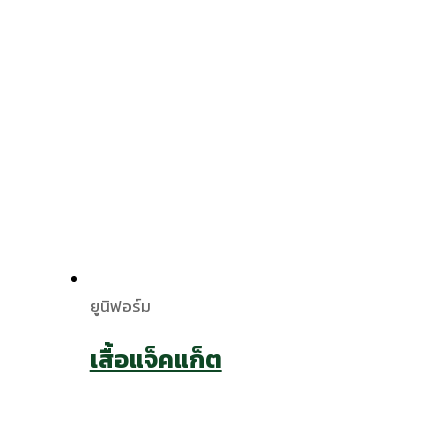
ยูนิฟอร์ม
เสื้อแจ็คแก็ต