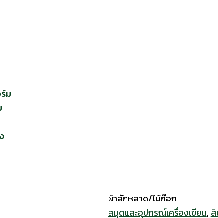
อร์ม
ม
่ง
หน้าหลัก
/
สินค้าพรีเมียม
/
สมุ
ผ้าสักหลาด/ไม้ก๊อก
สมุดและอุปกรณ์เครื่องเขียน
,
สิ