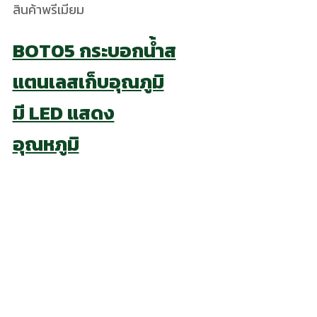
สินค้าพรีเมียม
BOT05 กระบอกน้ำส
แตนเลสเก็บอุณภูมิ
มี LED แสดง
อุณหภูมิ