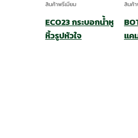
สินค้าพรีเมียม
สินค้า
ECO23 กระบอกน้ำหู
BOT
หิ้วรูปหัวใจ
แคมป