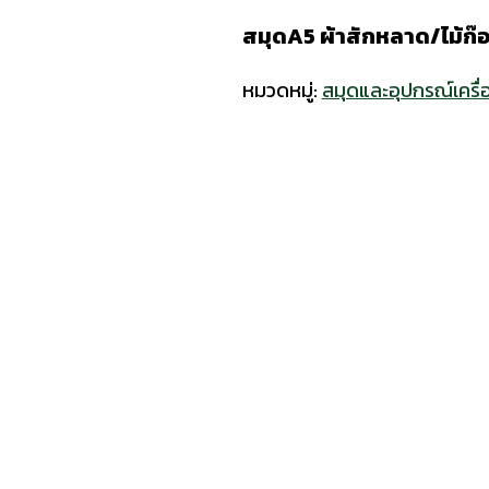
สมุดA5 ผ้าสักหลาด/ไม้ก๊
หมวดหมู่:
สมุดและอุปกรณ์เครื่