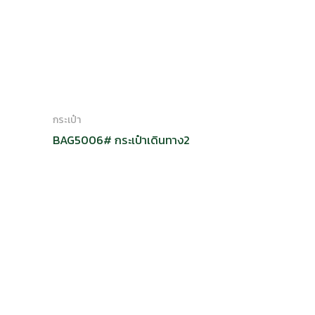
กระเป๋า
BAG5006# กระเป๋าเดินทาง2