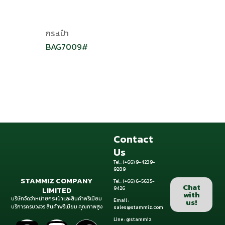
กระเป๋า
BAG7009#
Contact
Us
Tel : (+66) 9-4239-
9289
STAMMIZ COMPANY
Tel : (+66) 6-5635-
Chat
LIMITED
9426
with
บริษัทจัดจำหน่ายกระเป๋าและสินค้าพรีเมียม
us!
Email :
บริการครบวงจร สินค้าพรีเมียม คุณภาพสูง
sales@stammiz.com
Line : @stammiz