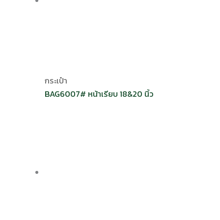
กระเป๋า
BAG6007# หน้าเรียบ 18&20 นิ้ว