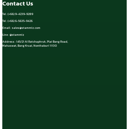
Contact Us
Tel : (+66) 9-4239-9289
Tel : (+66) 6-5635-9426
Email :
sales@stammiz.com
Line : @stammiz
Address : 145/21 AI Ratchaphruk, Plai Bang Road,
Mahaswat, Bang Kruai, Nonthaburi 11130