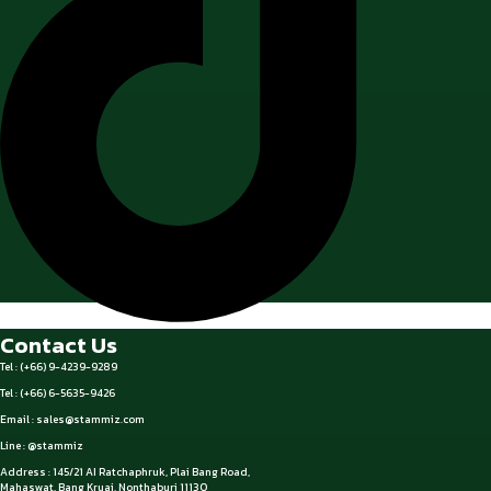
Contact Us
Tel : (+66) 9-4239-9289
Tel : (+66) 6-5635-9426
Email :
sales@stammiz.com
Line : @stammiz
Address : 145/21 AI Ratchaphruk, Plai Bang Road,
Mahaswat, Bang Kruai, Nonthaburi 11130